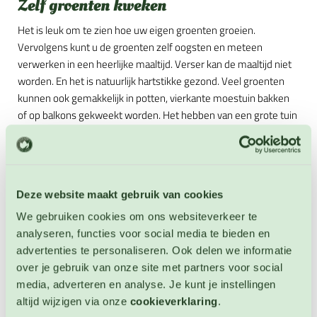
Zelf groenten kweken
Het is leuk om te zien hoe uw eigen groenten groeien.
Vervolgens kunt u de groenten zelf oogsten en meteen
verwerken in een heerlijke maaltijd. Verser kan de maaltijd niet
worden. En het is natuurlijk hartstikke gezond. Veel groenten
kunnen ook gemakkelijk in potten, vierkante moestuin bakken
of op balkons gekweekt worden. Het hebben van een grote tuin
is dus geen vereiste. En met het volgen van de
zaaihandleidingen kan het niet mis gaan. Groene vingers of niet,
iedereen kan zijn eigen groenten kweken.
Beginnen met groente verbouwen
Deze website maakt gebruik van cookies
We gebruiken cookies om ons websiteverkeer te
Wanneer u voor het eerst begint met uw eigen groente
analyseren, functies voor social media te bieden en
verbouwen is het belangrijk om de groentezaden op een plek
advertenties te personaliseren. Ook delen we informatie
met minstens 6 uur zon per dag te zaaien. Daarnaast moet de
over je gebruik van onze site met partners voor social
bodem niet te nat zijn. Februari of maart zijn de ideale maanden
media, adverteren en analyse. Je kunt je instellingen
om te beginnen met groente verbouwen. De bodem is dan al
altijd wijzigen via onze
cookieverklaring
.
een beetje opgewarmd.