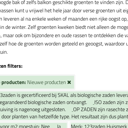
oogde bak of zelfs balkon geschikte groenten te vinden zijn
assen kunt u vrijwel het hele jaar door verse groenten uit ei
 leveren al na enkele weken of maanden een rijke oogst op, te
in de winter. Zelf groenten kweken biedt niet alleen de mog
, maar ook om bijzondere en oude rassen te ontdekken die va
 zelf hoe de groenten worden geteeld en geoogst, waardoor u
tuin.
n filters:
 producten:
Nieuwe producten
3zaden is gecertificeerd bij SKAL als biologische zaden leve
gegarandeerd biologische zaden ontvangt.
ISO zaden zijn z
uiving is nagenoeg uitgesloten.
OP ZADEN zijn rasechte z
door planten van hetzelfde type. Het resultaat zijn dus plant
 voor m2 moestuin:
Nee
Ja
Merk:
123zaden Huismerk