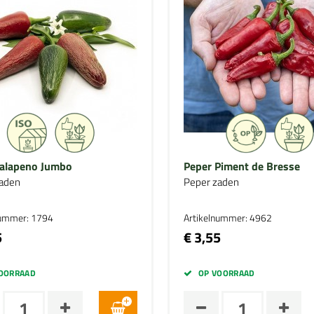
Jalapeno Jumbo
Peper Piment de Bresse
aden
Peper zaden
nummer: 1794
Artikelnummer: 4962
5
€ 3,55
OORRAAD
OP VOORRAAD