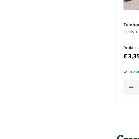
Tuinbo
Peulvru
Artikel
€ 3,3
OP V