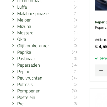
Litchi tomaat
(1)
Luffa
(2)
Malabar spinazie
(1)
Meloen
(8)
Peper 
Mizuna
(3)
Peper z
Mosterd
(1)
Okra
(2)
Artikel
Olijfkomkommer
€ 3,5
(0)
Paprika
(28)
Pastinaak
(3)
OP V
Peperzaden
(54)
Pepino
(1)
Peulvruchten
(36)
Pofmais
(5)
Pompoenen
(30)
Postelein
(3)
Prei
(8)