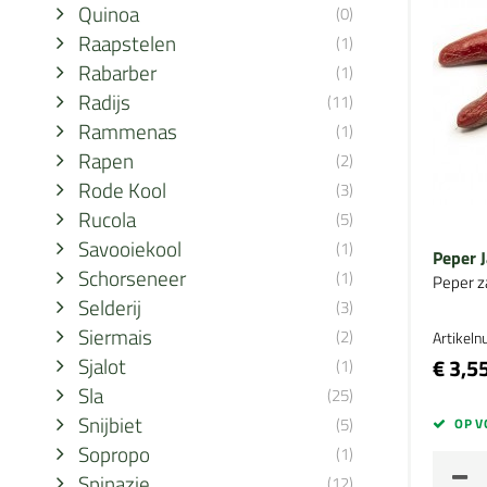
Quinoa
(0)
Raapstelen
(1)
Rabarber
(1)
Radijs
(11)
Rammenas
(1)
Rapen
(2)
Rode Kool
(3)
Rucola
(5)
Savooiekool
(1)
Peper 
Schorseneer
(1)
Peper z
Selderij
(3)
Siermais
(2)
Artikel
Sjalot
€ 3,5
(1)
Sla
(25)
Snijbiet
(5)
OP V
Sopropo
(1)
Spinazie
(12)