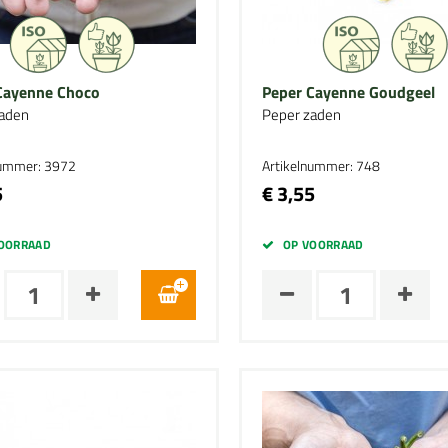
Cayenne Choco
Peper Cayenne Goudgeel
aden
Peper zaden
nummer: 3972
Artikelnummer: 748
5
€ 3,55
OORRAAD
OP VOORRAAD