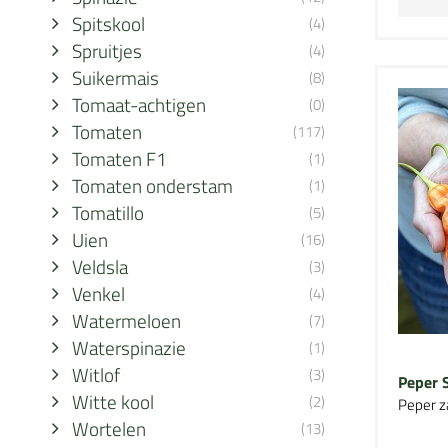
Spitskool
(4)
Spruitjes
(4)
Suikermais
(8)
Tomaat-achtigen
(0)
Tomaten
(117)
Tomaten F1
(1)
Tomaten onderstam
(1)
Tomatillo
(5)
Uien
(16)
Veldsla
(3)
Venkel
(4)
Watermeloen
(7)
Waterspinazie
(1)
Witlof
(3)
Peper 
Witte kool
(2)
Peper z
Wortelen
(13)