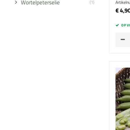
Wortelpeterselie
(1)
Artikel
€ 4,9
OP V