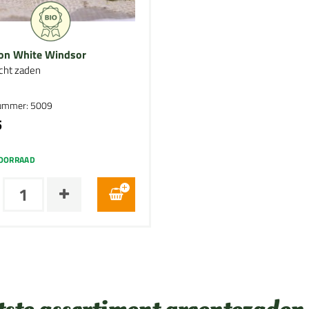
on White Windsor
cht zaden
nummer: 5009
5
OORRAAD