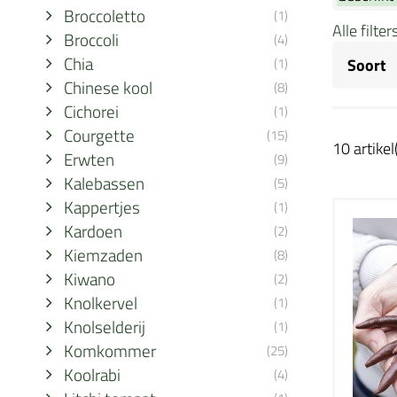
Broccoletto
(1)
Alle filte
Broccoli
(4)
Chia
(1)
Soort
Chinese kool
(8)
Cichorei
(1)
Courgette
(15)
10 artikel
Erwten
(9)
Kalebassen
(5)
Kappertjes
(1)
Kardoen
(2)
Kiemzaden
(8)
Kiwano
(2)
Knolkervel
(1)
Knolselderij
(1)
Komkommer
(25)
Koolrabi
(4)