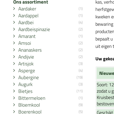
Ons assortiment
kas, verh
Aardaker
(1)
herfstgew
Aardappel
(1)
kweken en
Aardbei
(4)
bewaring 
Aardbeispinazie
(2)
producten
Amarant
(1)
bepaalt u
Amsoi
(2)
uit eigen 
Ananaskers
(2)
Andijvie
(2)
Uw gekoze
Artisjok
(3)
Asperge
(4)
Nieuwe
Aubergine
(19)
Augurk
(3)
Soort:
12
Bietjes
zodat u 
(11)
Kruisbest
Bittermeloen
(1)
bestoven 
Bloemkool
(9)
Boerenkool
(5)
Geschikt