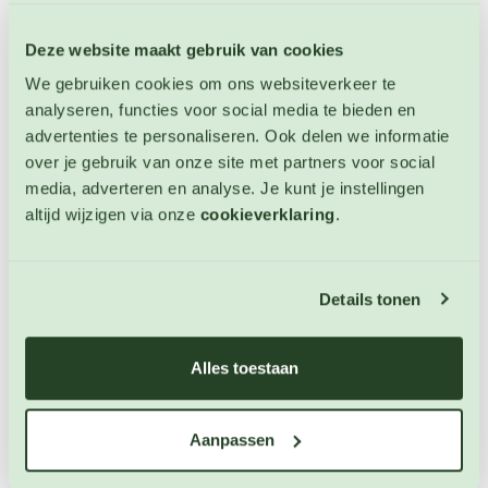
Deze website maakt gebruik van cookies
We gebruiken cookies om ons websiteverkeer te
analyseren, functies voor social media te bieden en
advertenties te personaliseren. Ook delen we informatie
Grootste assortiment groentezaden
over je gebruik van onze site met partners voor social
media, adverteren en analyse. Je kunt je instellingen
Wilt u zelf een moes- of groentetuin beginnen? Bij 123zaden.nl
altijd wijzigen via onze
cookieverklaring
.
zijn we gespecialiseerd in groentezaden. U bent hier dus op de
juiste plek om uw groentetuin te vullen met de lekkerste
groenten. Ook voor het uitbreiden van uw huidige groentetuin
Details tonen
vindt u hier geschikte groentezaden. Er zijn ruim 300
verschillende zaden voor groenten verkrijgbaar in de webshop.
123zaden heeft namelijk het grootste assortiment van
Alles toestaan
Nederland. Van aardbeien tot wortelen, u vindt hier alle
groentezaden die u zoekt. Kies de groenten die u wilt kweken
en bestel uw groentezaden online.
Aanpassen
Zelf groenten kweken