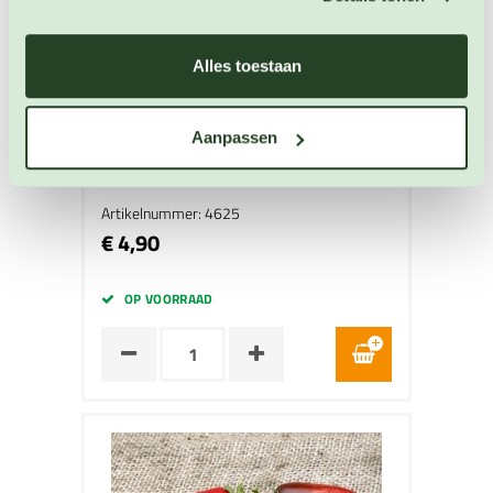
Alles toestaan
Peper Sugar Rush Stripey
Aanpassen
Peper zaden
Artikelnummer: 4625
€ 4,90
OP VOORRAAD