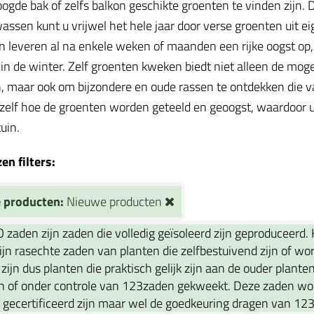
oogde bak of zelfs balkon geschikte groenten te vinden zijn
assen kunt u vrijwel het hele jaar door verse groenten uit ei
 leveren al na enkele weken of maanden een rijke oogst op, te
in de winter. Zelf groenten kweken biedt niet alleen de mog
, maar ook om bijzondere en oude rassen te ontdekken die va
 zelf hoe de groenten worden geteeld en geoogst, waardoor u
tuin.
n filters:
 producten:
Nieuwe producten
O zaden zijn zaden die volledig geïsoleerd zijn geproduceerd.
jn rasechte zaden van planten die zelfbestuivend zijn of wo
 zijn dus planten die praktisch gelijk zijn aan de ouder plante
 of onder controle van 123zaden gekweekt. Deze zaden word
t gecertificeerd zijn maar wel de goedkeuring dragen van 12