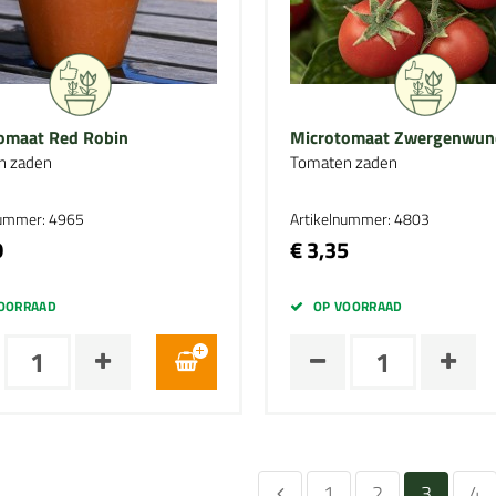
omaat Red Robin
Microtomaat Zwergenwun
n zaden
Tomaten zaden
nummer: 4965
Artikelnummer: 4803
0
€ 3,35
OORRAAD
OP VOORRAAD
1
2
3
4