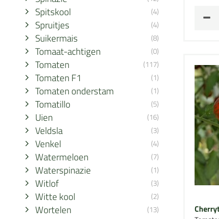
Spitskool
(4)
Spruitjes
(4)
Suikermais
(8)
Tomaat-achtigen
(0)
Tomaten
(117)
Tomaten F1
(1)
Tomaten onderstam
(1)
Tomatillo
(5)
Uien
(16)
Veldsla
(3)
Venkel
(4)
Watermeloen
(7)
Waterspinazie
(1)
Witlof
(3)
Witte kool
(2)
Wortelen
Cherry
(13)