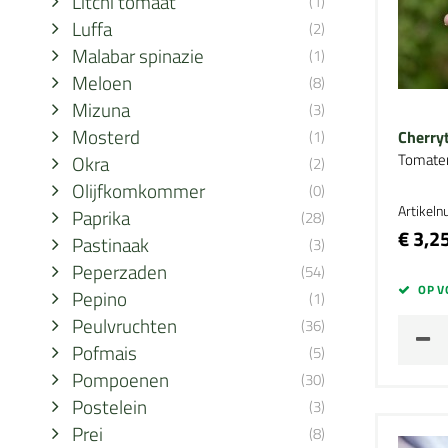
Litchi tomaat
(1)
Luffa
(2)
Malabar spinazie
(1)
Meloen
(8)
Mizuna
(3)
Mosterd
(1)
Cherr
Tomate
Okra
(2)
Olijfkomkommer
(0)
Artikel
Paprika
(28)
€ 3,2
Pastinaak
(3)
Peperzaden
(54)
OP V
Pepino
(1)
Peulvruchten
(36)
Pofmais
(5)
Pompoenen
(30)
Postelein
(3)
Prei
(8)