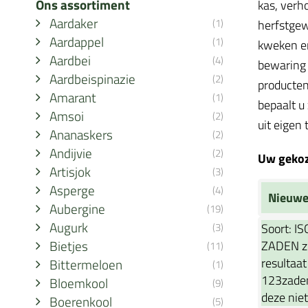
Ons assortiment
kas, verh
Aardaker
(1)
herfstgew
Aardappel
(1)
kweken en
Aardbei
(4)
bewaring 
Aardbeispinazie
(2)
producten
Amarant
(1)
bepaalt u
Amsoi
(2)
uit eigen 
Ananaskers
(2)
Andijvie
(2)
Uw gekoze
Artisjok
(3)
Asperge
(4)
Nieuwe
Aubergine
(19)
Augurk
(3)
Soort:
IS
Bietjes
ZADEN zi
(11)
resultaat
Bittermeloen
(1)
123zaden
Bloemkool
(9)
deze nie
Boerenkool
(5)