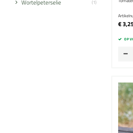
Tomate
Wortelpeterselie
(1)
Artikel
€ 3,2
OP V