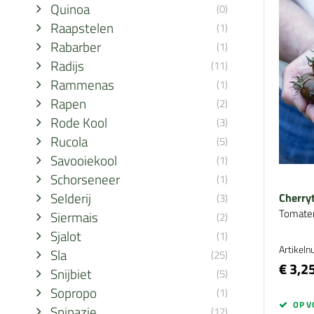
Quinoa
(0)
Raapstelen
(1)
Rabarber
(1)
Radijs
(11)
Rammenas
(1)
Rapen
(2)
Rode Kool
(3)
Rucola
(5)
Savooiekool
(1)
Schorseneer
(1)
Selderij
Cherry
(3)
Tomate
Siermais
(2)
Sjalot
(1)
Artikel
Sla
(25)
€ 3,2
Snijbiet
(5)
Sopropo
(1)
OP V
Spinazie
(12)