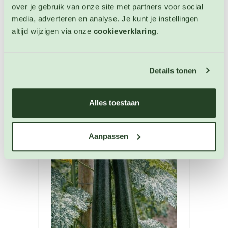
Courgette zaden
over je gebruik van onze site met partners voor social
media, adverteren en analyse. Je kunt je instellingen
altijd wijzigen via onze
cookieverklaring
.
Artikelnummer: BIO-4985
€ 4,10
Details tonen
OP VOORRAAD
Alles toestaan
Aanpassen